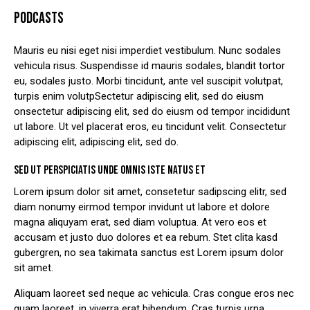
PODCASTS
Mauris eu nisi eget nisi imperdiet vestibulum. Nunc sodales
vehicula risus. Suspendisse id mauris sodales, blandit tortor
eu, sodales justo. Morbi tincidunt, ante vel suscipit volutpat,
turpis enim volutpSectetur adipiscing elit, sed do eiusm
onsectetur adipiscing elit, sed do eiusm od tempor incididunt
ut labore. Ut vel placerat eros, eu tincidunt velit. Consectetur
adipiscing elit, adipiscing elit, sed do.
SED UT PERSPICIATIS UNDE OMNIS ISTE NATUS ET
Lorem ipsum dolor sit amet, consetetur sadipscing elitr, sed
diam nonumy eirmod tempor invidunt ut labore et dolore
magna aliquyam erat, sed diam voluptua. At vero eos et
accusam et justo duo dolores et ea rebum. Stet clita kasd
gubergren, no sea takimata sanctus est Lorem ipsum dolor
sit amet.
Aliquam laoreet sed neque ac vehicula. Cras congue eros nec
quam laoreet, in viverra erat bibendum. Cras turpis urna,